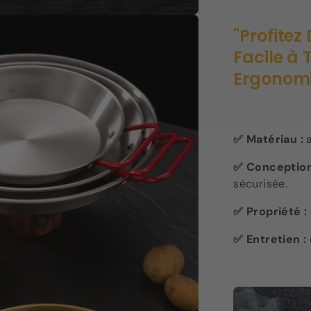
"Profitez
Facile à 
Ergonomi
✅ Matériau :
a
✅ Conception
sécurisée.
✅ Propriété :
✅ Entretien :