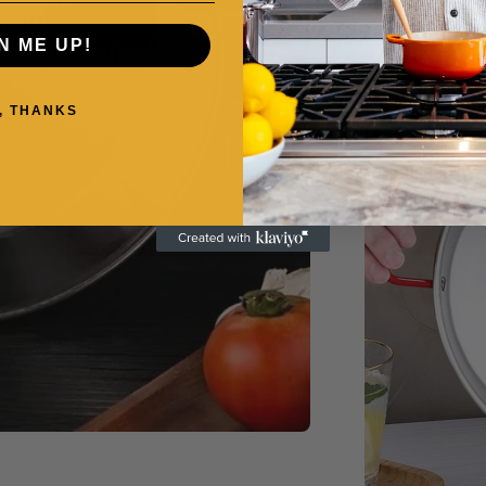
N ME UP!
, THANKS