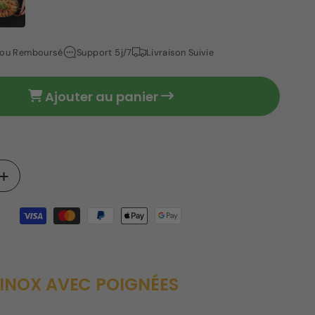
t ou Remboursé
Support 5j/7
Livraison Suivie
Ajouter au panier
Augmenter
la
quantité
de
Assiette
inox
avec
 INOX AVEC POIGNÉES
poignées