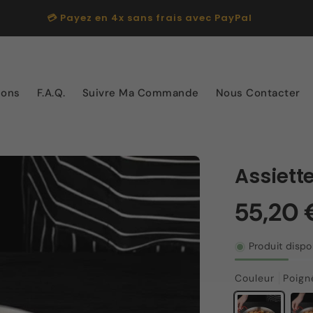
🚚 LIVRAISON OFFERTE dès 35 € d'achat sur toute la
boutique !
ions
F.A.Q.
Suivre Ma Commande
Nous Contacter
Assiett
Produit dispo
Couleur
Poig