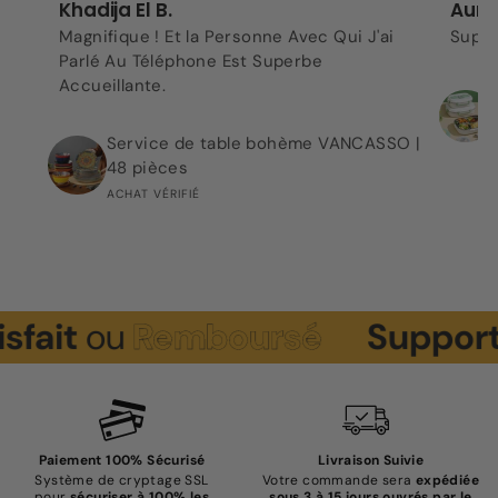
Khadija El B.
Aurel
Magnifique ! Et la Personne Avec Qui J'ai
Super
Parlé Au Téléphone Est Superbe
Accueillante.
Service de table bohème VANCASSO |
48 pièces
ACHAT VÉRIFIÉ
ou
Remboursé
Support
Clie
Paiement 100% Sécurisé
Livraison Suivie
Système de cryptage SSL
Votre commande sera
expédiée
pour
sécuriser à 100% les
sous 3 à 15 jours ouvrés par le