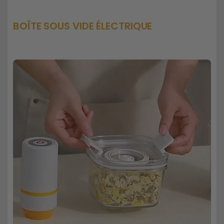
sous
sous
vide
vide
BOÎTE SOUS VIDE ÉLECTRIQUE
électrique
électrique