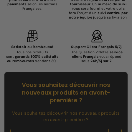
paiements
selon les normes
fournisseur
. Un
numéro de suivi
Françaises.
vous sera fourni et votre colis
fera l'objet d'un
suivi continu par
notre équipe
jusqu'à sa livraison.
Satisfait ou Remboursé
Support Client Français 5/7j.
Tous nos produits
Une Question ? Notre
service
sont
garantis 100% satisfaits
client Français
vous répond
ou remboursés
pendant 30j.
sous
24h/5j sur 7.
Vous souhaitez découvrir nos
nouveaux produits en avant-
première ?
Vous souhaitez découvrir nos nouveaux produits
en avant-première ?