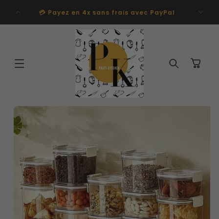
et
passer
💳 Payez en 4x sans frais avec PayPal
au
contenu
Panier
Passer aux
informations
produits