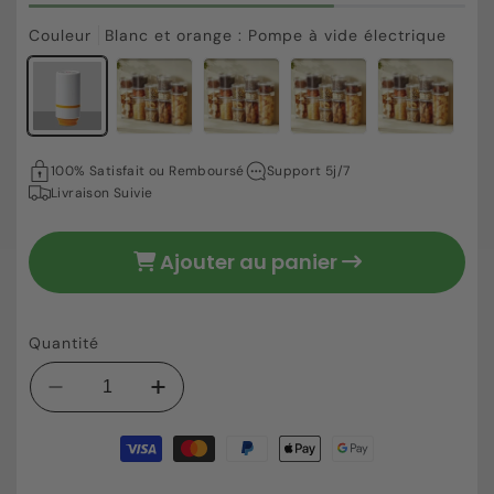
Couleur
Blanc et orange : Pompe à vide électrique
11,45 €
Prix
100% Satisfait ou Remboursé
Support 5j/7
habituel
Livraison Suivie
Ajouter au panier
Quantité
Réduire
Augmenter
la
la
Moyens
quantité
quantité
de
de
de
paiement
Boîte
Boîte