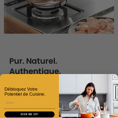
Pur. Naturel.
Authentique.
Chez
Nous
, nous pensons que la cuisine mérite
Débloquez Votre
des outils aussi purs que vos intentions. Profitez
Potentiel de Cuisine.
d’une vente exclusive sur notre sélection
Email
d’ustensiles sans revêtements nocifs, pensés
pour une cuisine simple, saine et authentique.
SIGN ME UP!