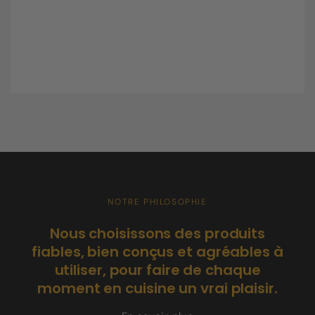
NOTRE PHILOSOPHIE
C
Nous choisissons des produits
po
fiables, bien conçus et agréables à
utiliser, pour faire de chaque
moment en cuisine un vrai plaisir.