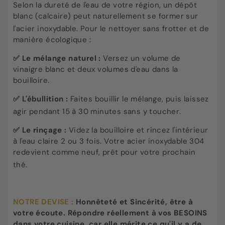
Selon la dureté de l'eau de votre région, un dépôt
blanc (calcaire) peut naturellement se former sur
l'acier inoxydable
. Pour le nettoyer sans frotter et de
manière écologique :
✅
Le mélange naturel :
Versez un volume de
vinaigre blanc et deux volumes d'eau dans la
bouilloire.
✅
L'ébullition :
Faites bouillir le mélange, puis laissez
agir pendant 15 à 30 minutes sans y toucher
.
✅
Le rinçage :
Videz la bouilloire et rincez l'intérieur
à l'eau claire 2 ou 3 fois. Votre acier inoxydable 304
redevient comme neuf, prêt pour votre prochain
thé
.
NOTRE DEVISE :
Honnêteté et Sincérité, être à
votre écoute. Répondre réellement à vos BESOINS
dans votre cuisine, car elle mérite ce qu'il y a de