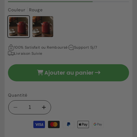
Couleur
Rouge
44,80 €
Prix
100% Satisfait ou Remboursé
Support 5j/7
habituel
Livraison Suivie
Ajouter au panier
Quantité
Réduire
Augmenter
la
la
Moyens
quantité
quantité
de
de
de
paiement
Bouilloire
Bouilloire