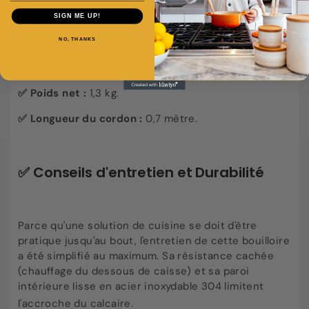
protection anti-sèche.
SIGN ME UP!
✅
Conception :
Base rotative 360°, marquage
d'échelle mural interne.
NO, THANKS
✅
Dimensions :
14,5 x 19,5 cm.
✅
Poids net :
1,3 kg.
✅
Longueur du cordon :
0,7 mètre.
✅
Conseils d'entretien et Durabilité
Parce qu'une solution de cuisine se doit d'être
pratique jusqu'au bout, l'entretien de cette bouilloire
a été simplifié au maximum. Sa résistance cachée
(chauffage du dessous de caisse) et sa paroi
intérieure lisse en acier inoxydable 304 limitent
l'accroche du calcaire
.