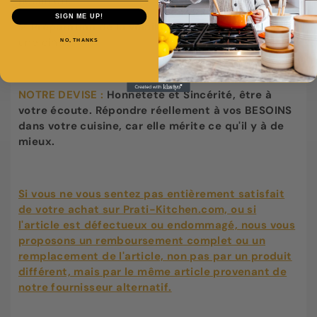
pécan etc.
SIGN ME UP!
✅ Préparation de la volaille :
Découper un poulet,
une dinde.
NO, THANKS
NOTRE DEVISE :
Honnêteté et Sincérité, être à
votre écoute. Répondre réellement à vos BESOINS
dans votre cuisine, car elle mérite ce qu'il y à de
mieux.
Si vous ne vous sentez pas entièrement satisfait
de votre achat sur Prati-Kitchen.com, ou si
l'article est défectueux ou endommagé, nous vous
proposons un remboursement complet ou un
remplacement de l'article, non pas par un produit
différent, mais par le même article provenant de
notre fournisseur alternatif.