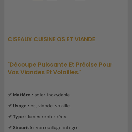
de
de
de
paiement
Ciseaux
Ciseaux
cuisine
cuisine
os
os
et
et
viande
viande
CISEAUX CUISINE OS ET VIANDE
"Découpe Puissante Et Précise Pour
Vos Viandes Et Volailles."
✅ Matière :
acier inoxydable.
✅ Usage :
os, viande, volaille.
✅ Type :
lames renforcées.
✅ Sécurité :
verrouillage intégré.