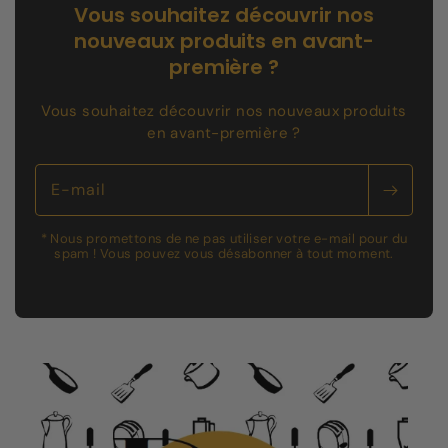
Vous souhaitez découvrir nos
nouveaux produits en avant-
première ?
Vous souhaitez découvrir nos nouveaux produits
en avant-première ?
E-mail
* Nous promettons de ne pas utiliser votre e-mail pour du
spam ! Vous pouvez vous désabonner à tout moment.