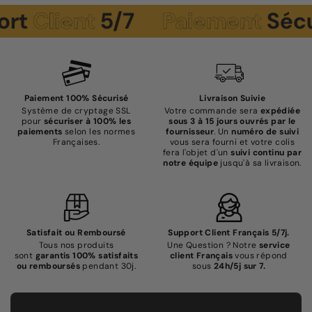
ient
5/7
Paiement
Sécurisé
Paiement 100% Sécurisé
Livraison Suivie
Système de cryptage SSL
Votre commande sera
expédiée
pour
sécuriser à 100% les
sous 3 à 15 jours ouvrés par le
paiements
selon les normes
fournisseur
. Un
numéro de suivi
Françaises.
vous sera fourni et votre colis
fera l'objet d'un
suivi continu par
notre équipe
jusqu'à sa livraison.
Satisfait ou Remboursé
Support Client Français 5/7j.
Tous nos produits
Une Question ? Notre
service
sont
garantis 100% satisfaits
client Français
vous répond
ou remboursés
pendant 30j.
sous
24h/5j sur 7.