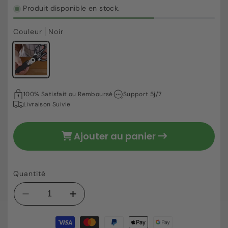
Produit disponible en stock.
Couleur
Noir
27,07 €
Prix
100% Satisfait ou Remboursé
Support 5j/7
habituel
Livraison Suivie
Ajouter au panier
Quantité
Réduire
Augmenter
la
la
Moyens
quantité
quantité