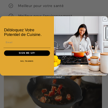
Meilleur pour votre santé
Meilleur pour l’environnement
Débloquez Votre
Potentiel de Cuisine.
Email
SIGN ME UP!
NO, THANKS