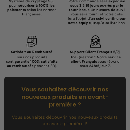
Système de cryptage SSL
Votre commande sera
expédiée
pour
sécuriser à 100% les
sous 3 à 15 jours ouvrés par le
paiements
selon les normes
fournisseur
. Un
numéro de suivi
Françaises.
vous sera fourni et votre colis
fera l'objet d'un
suivi continu par
notre équipe
jusqu'à sa livraison.
Satisfait ou Remboursé
Support Client Français 5/7j.
Tous nos produits
Une Question ? Notre
service
sont
garantis 100% satisfaits
client Français
vous répond
ou remboursés
pendant 30j.
sous
24h/5j sur 7.
Vous souhaitez découvrir nos
nouveaux produits en avant-
première ?
Vous souhaitez découvrir nos nouveaux produits
en avant-première ?