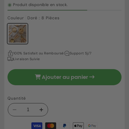
Produit disponible en stock.
Couleur
Doré : 8 Pièces
39,31 €
Prix
100% Satisfait ou Remboursé
Support 5j/7
habituel
Livraison Suivie
Ajouter au panier
Quantité
Réduire
Augmenter
la
la
Moyens
quantité
quantité