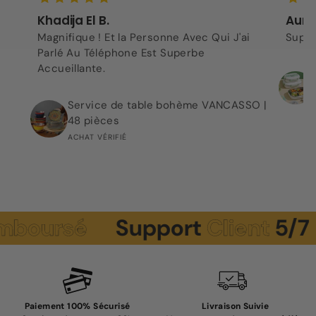
Khadija El B.
Aurel
Magnifique ! Et la Personne Avec Qui J'ai
Super
Parlé Au Téléphone Est Superbe
Accueillante.
Service de table bohème VANCASSO |
48 pièces
ACHAT VÉRIFIÉ
sé
Support
Client
5/7
Pai
Paiement 100% Sécurisé
Livraison Suivie