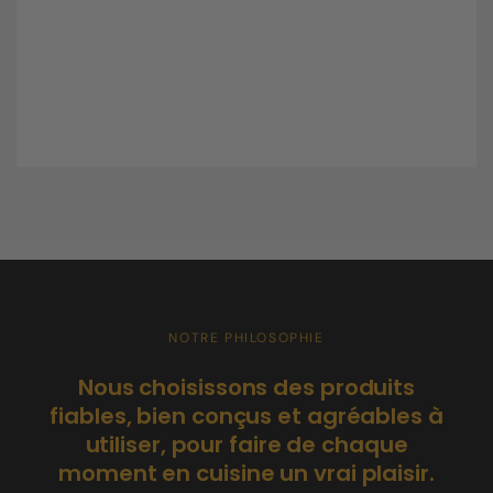
NOTRE PHILOSOPHIE
C
Nous choisissons des produits
po
fiables, bien conçus et agréables à
utiliser, pour faire de chaque
moment en cuisine un vrai plaisir.