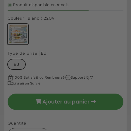
Produit disponible en stock.
Couleur
Blanc : 220V
219,51 €
Prix
Type de prise
EU
habituel
EU
100% Satisfait ou Remboursé
Support 5j/7
Livraison Suivie
Ajouter au panier
Quantité