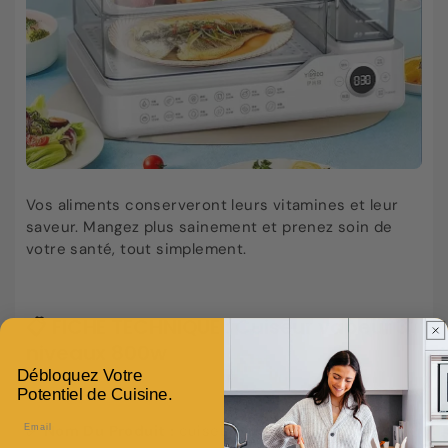
Vos aliments conserveront leurs vitamines et leur
saveur. Mangez plus sainement et prenez soin de
votre santé, tout simplement.
📋 FICHE TECHNIQUE : Cuiseur vapeur 3
niveaux 800w
Débloquez Votre
Potentiel de Cuisine.
Email
✅
Nom Du Produit :
cuiseur vapeur 3 niveaux 800w.