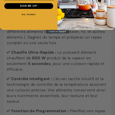
SIGN ME UP!
✅ Grande Capacité à 3 Niveaux :
Avec une
NO, THANKS
généreuse capacité de 24 litres et ses trois paniers
empilables, vous pouvez cuire simultanément
différents aliments (légumes, poisson, riz, et autres
aliments.). Gagnez du temps et préparez un repas
complet en une seule fois.
✅ Chauffe Ultra-Rapide :
Le puissant élément
chauffant de
800 W
produit de la vapeur en
seulement
5 secondes
, pour une cuisson rapide et
efficace.
✅ Contrôle Intelligent :
L'écran tactile intuitif et la
technologie de contrôle de la température assurent
une cuisson précise. Vos aliments conservent ainsi
leurs nutriments essentiels, leur texture et leur
saveur.
✅ Fonction de Programmation :
Planifiez vos repas