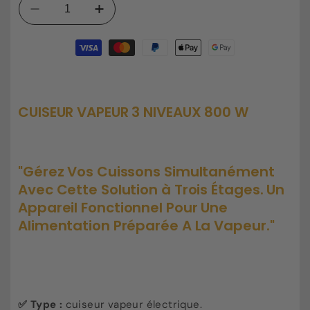
Réduire
Augmenter
la
la
Moyens
quantité
quantité
de
de
de
paiement
Cuiseur
Cuiseur
vapeur
vapeur
3
3
CUISEUR VAPEUR 3 NIVEAUX 800 W
niveaux
niveaux
800w
800w
"Gérez Vos Cuissons Simultanément
Avec Cette Solution à Trois Étages. Un
Appareil Fonctionnel Pour Une
Alimentation Préparée A La Vapeur."
✅
Type :
cuiseur vapeur électrique.