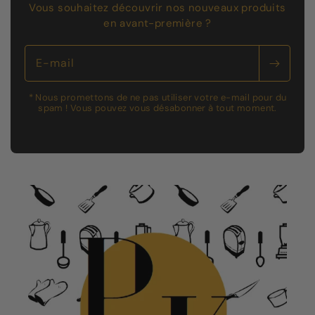
Vous souhaitez découvrir nos nouveaux produits
en avant-première ?
E-mail
* Nous promettons de ne pas utiliser votre e-mail pour du
spam ! Vous pouvez vous désabonner à tout moment.