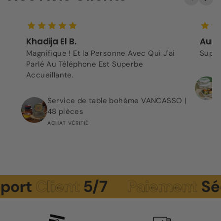
Khadija El B.
Aurel
Magnifique ! Et la Personne Avec Qui J'ai
Super
Parlé Au Téléphone Est Superbe
Accueillante.
Service de table bohème VANCASSO |
48 pièces
ACHAT VÉRIFIÉ
Client
5/7
Paiement
Sécuris