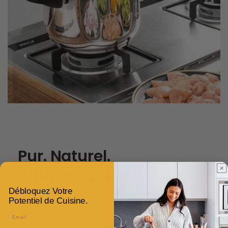
Pur. Naturel.
Authentique.
Débloquez Votre
Potentiel de Cuisine.
Chez
Nous
, nous pensons que la cuisine mérite
des outils aussi purs que vos intentions. Profitez
Email
d’une vente exclusive sur notre sélection