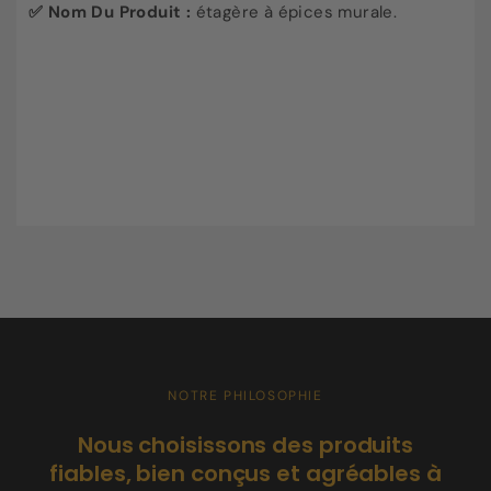
✅ Nom Du Produit :
étagère à épices murale.
NOTRE PHILOSOPHIE
C
Nous choisissons des produits
po
fiables, bien conçus et agréables à