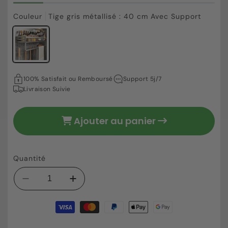
Couleur
Tige gris métallisé : 40 cm Avec Support
57,25 €
Prix
100% Satisfait ou Remboursé
Support 5j/7
habituel
Livraison Suivie
Ajouter au panier
Quantité
Réduire
Augmenter
la
la
Moyens
quantité
quantité
de
de
de
paiement
étagère
étagère