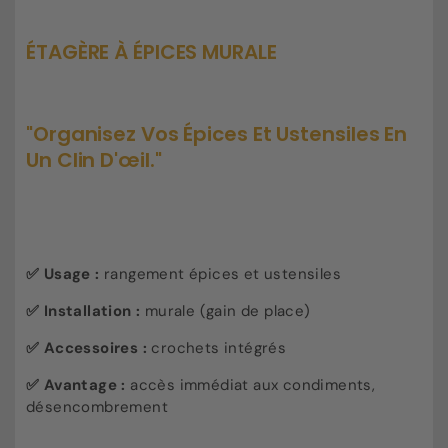
à
à
épices
épices
ÉTAGÈRE À ÉPICES MURALE
murale
murale
"Organisez Vos Épices Et Ustensiles En
Un Clin D'œil."
✅ Usage :
rangement épices et ustensiles
✅ Installation :
murale (gain de place)
✅ Accessoires :
crochets intégrés
✅ Avantage :
accès immédiat aux condiments,
désencombrement