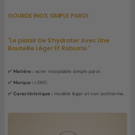
inox
inox
simple
simple
GOURDE INOX SIMPLE PAROI
paroi
paroi
"Le plaisir De S'hydrater Avec Une
Bouteille Léger Et Robuste."
✅ Matière :
acier inoxydable simple paroi.
✅ Marque :
LENO.
✅ Caractéristique :
modèle léger et non isotherme.