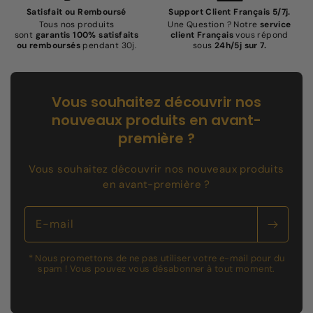
Satisfait ou Remboursé
Support Client Français 5/7j.
Tous nos produits
Une Question ? Notre
service
sont
garantis 100% satisfaits
client Français
vous répond
ou remboursés
pendant 30j.
sous
24h/5j sur 7.
Vous souhaitez découvrir nos
nouveaux produits en avant-
première ?
Vous souhaitez découvrir nos nouveaux produits
en avant-première ?
E-mail
* Nous promettons de ne pas utiliser votre e-mail pour du
spam ! Vous pouvez vous désabonner à tout moment.