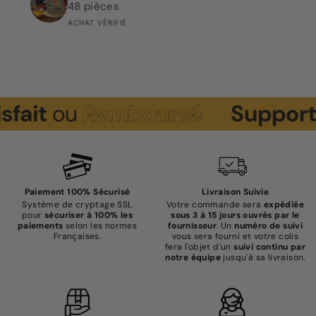
48 pièces
ACHAT VÉRIFIÉ
t
ou
Remboursé
Support
Cli
Paiement 100% Sécurisé
Livraison Suivie
Système de cryptage SSL
Votre commande sera
expédiée
pour
sécuriser à 100% les
sous 3 à 15 jours ouvrés par le
paiements
selon les normes
fournisseur
. Un
numéro de suivi
Françaises.
vous sera fourni et votre colis
fera l'objet d'un
suivi continu par
notre équipe
jusqu'à sa livraison.