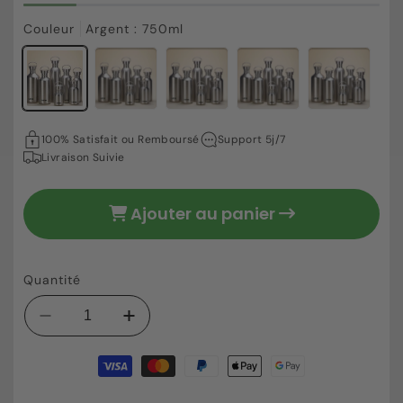
Couleur
Argent : 750ml
39,10 €
Prix
100% Satisfait ou Remboursé
Support 5j/7
habituel
Livraison Suivie
Ajouter au panier
Quantité
Réduire
Augmenter
la
la
Moyens
quantité
quantité
de
de
de
paiement
Gourde
Gourde