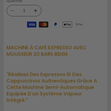
Quantité
Réduire
Augmenter
la
la
Moyens
quantité
quantité
de
de
de
paiement
Machine
Machine
à
à
café
café
MACHINE À CAFÉ EXPRESSO AVEC
expresso
expresso
MOUSSEUR 20 BARS BEIGE
avec
avec
mousseur
mousseur
20
20
bars
bars
"Réalisez Des Expressos Et Des
beige
beige
Cappuccinos Authentiques Grâce A
Cette Machine Semi-Automatique
Equipée D'un Système Vapeur
Intégré."