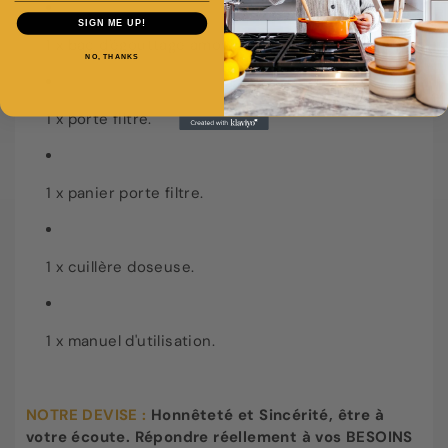
SIGN ME UP!
1 x bac d'égouttage amovible.
NO, THANKS
1 x porte filtre.
1 x panier porte filtre.
1 x cuillère doseuse.
1 x manuel d'utilisation.
NOTRE DEVISE :
Honnêteté et Sincérité, être à
votre écoute. Répondre réellement à vos BESOINS