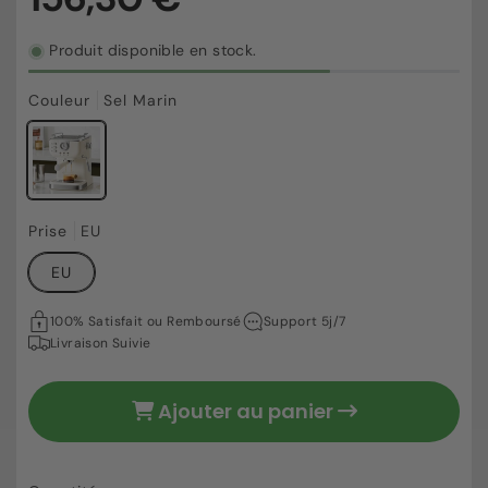
Produit disponible en stock.
Couleur
Sel Marin
156,30 €
Prix
Prise
EU
habituel
EU
100% Satisfait ou Remboursé
Support 5j/7
Livraison Suivie
Ajouter au panier