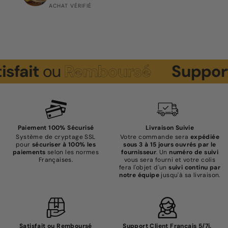
ACHAT VÉRIFIÉ
t
ou
Remboursé
Support
Cli
Paiement 100% Sécurisé
Livraison Suivie
Système de cryptage SSL
Votre commande sera
expédiée
pour
sécuriser à 100% les
sous 3 à 15 jours ouvrés par le
paiements
selon les normes
fournisseur
. Un
numéro de suivi
Françaises.
vous sera fourni et votre colis
fera l'objet d'un
suivi continu par
notre équipe
jusqu'à sa livraison.
Satisfait ou Remboursé
Support Client Français 5/7j.