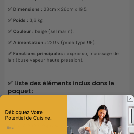
✅
Dimensions :
28cm x 26cm x 19,5.
✅
Poids :
3,6 kg.
✅
Couleur :
beige (sel marin).
✅
Alimentation :
220 v (prise type UE).
✅
Fonctions principales :
expresso, moussage de
lait (buse vapeur haute pression).
✅
Liste des éléments inclus dans le
paquet :
Débloquez Votre
Potentiel de Cuisine.
1 x cafetière expresso.
Email