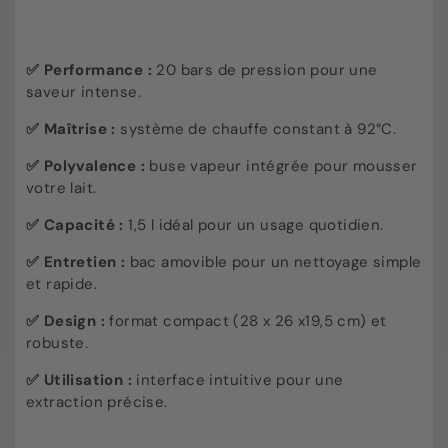
✅ P
erformance :
20 bars de pression pour une
saveur intense.
✅ M
aîtrise :
système de chauffe constant à 92°C.
✅ P
olyvalence :
buse vapeur intégrée pour mousser
votre lait.
✅ C
apacité :
1,5 l idéal pour un usage quotidien.
✅ E
ntretien :
bac amovible pour un nettoyage simple
et rapide.
✅ D
esign :
format compact (28 x 26 x19,5 cm) et
robuste.
✅ Utilisation :
interface intuitive pour une
extraction précise.