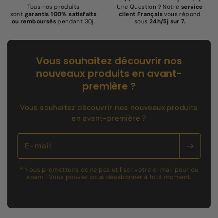
Tous nos produits
Une Question ? Notre
service
sont
garantis 100% satisfaits
client Français
vous répond
ou remboursés
pendant 30j.
sous
24h/5j sur 7.
Vous souhaitez découvrir nos
nouveaux produits en avant-
première ?
Vous souhaitez découvrir nos nouveaux produits
en avant-première ?
E-mail
* Nous promettons de ne pas utiliser votre e-mail pour du
spam ! Vous pouvez vous désabonner à tout moment.