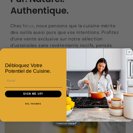
Authentique.
Chez
Nous
, nous pensons que la cuisine mérite
des outils aussi purs que vos intentions. Profitez
d’une vente exclusive sur notre sélection
d’ustensiles sans revêtements nocifs, pensés
pour une cuisine simple, saine et authentique.
Meilleur pour votre santé
Débloquez Votre
Potentiel de Cuisine.
Meilleur pour l’environnement
Email
SIGN ME UP!
NO, THANKS