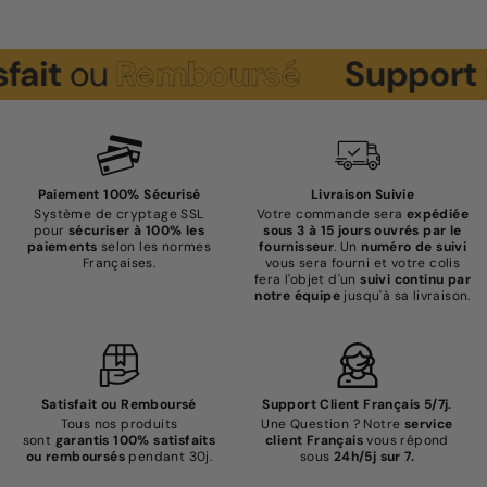
ou
Remboursé
Support
Clie
Paiement 100% Sécurisé
Livraison Suivie
Système de cryptage SSL
Votre commande sera
expédiée
pour
sécuriser à 100% les
sous 3 à 15 jours ouvrés par le
paiements
selon les normes
fournisseur
. Un
numéro de suivi
Françaises.
vous sera fourni et votre colis
fera l'objet d'un
suivi continu par
notre équipe
jusqu'à sa livraison.
Satisfait ou Remboursé
Support Client Français 5/7j.
Tous nos produits
Une Question ? Notre
service
sont
garantis 100% satisfaits
client Français
vous répond
ou remboursés
pendant 30j.
sous
24h/5j sur 7.