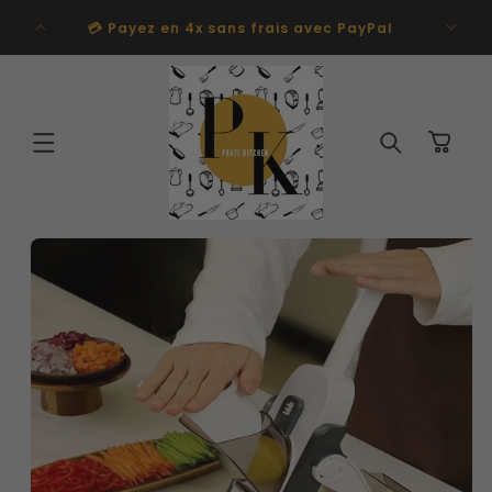
et
passer
💳 Payez en 4x sans frais avec PayPal
au
contenu
Panier
Passer aux
informations
produits