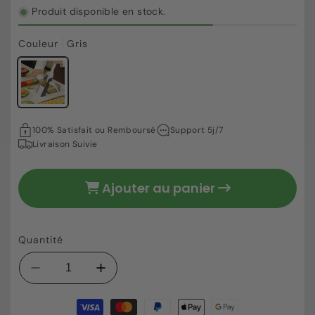
Produit disponible en stock.
Couleur
Gris
52,79 €
Prix
100% Satisfait ou Remboursé
Support 5j/7
habituel
Livraison Suivie
Ajouter au panier
Quantité
Réduire
Augmenter
la
la
Moyens
quantité
quantité