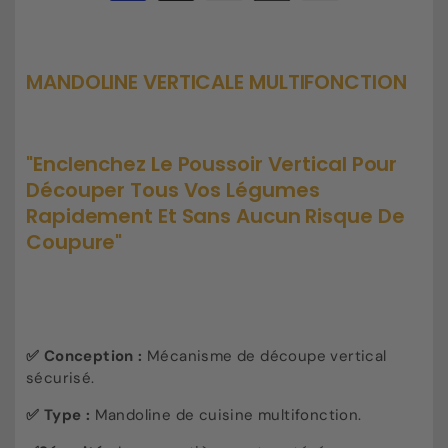
de
de
de
paiement
Mandoline
Mandoline
verticale
verticale
multifonction
multifonction
MANDOLINE VERTICALE MULTIFONCTION
"Enclenchez Le Poussoir Vertical Pour
Découper Tous Vos Légumes
Rapidement Et Sans Aucun Risque De
Coupure"
✅ Conception :
Mécanisme de découpe vertical
sécurisé.
✅ Type :
Mandoline de cuisine multifonction.