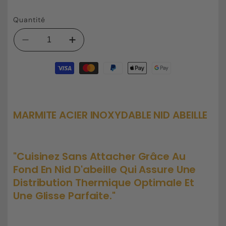
Quantité
Réduire
Augmenter
la
la
Moyens
quantité
quantité
de
de
de
paiement
Marmite
Marmite
acier
acier
inoxydable
inoxydable
MARMITE ACIER INOXYDABLE NID ABEILLE
nid
nid
abeille
abeille
"Cuisinez Sans Attacher Grâce Au
Fond En Nid D'abeille Qui Assure Une
Distribution Thermique Optimale Et
Une Glisse Parfaite."