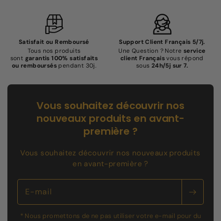
Satisfait ou Remboursé
Support Client Français 5/7j.
Tous nos produits
Une Question ? Notre
service
sont
garantis 100% satisfaits
client Français
vous répond
ou remboursés
pendant 30j.
sous
24h/5j sur 7.
Vous souhaitez découvrir nos
nouveaux produits en avant-
première ?
Vous souhaitez découvrir nos nouveaux produits
en avant-première ?
E-mail
* Nous promettons de ne pas utiliser votre e-mail pour du