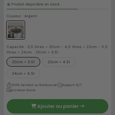
Produit disponible en stock.
Couleur
Argent
71,53 €
Prix
Capacité : 3,5 litres = 20cm - 4,5 litres = 22cm - 5,5
habituel
litres = 24cm.
20cm = 3.5l
20cm = 3.5l
22cm = 4.5l
24cm = 5.5l
100% Satisfait ou Remboursé
Support 5j/7
Livraison Suivie
Ajouter au panier