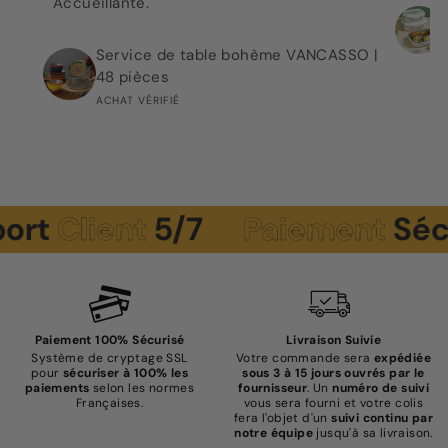
Accueillante.
Service de table bohème VANCASSO |
48 pièces
ACHAT VÉRIFIÉ
lient
5/7
Paiement
Sécuris
Paiement 100% Sécurisé
Livraison Suivie
Système de cryptage SSL
Votre commande sera
expédiée
pour
sécuriser à 100% les
sous 3 à 15 jours ouvrés par le
paiements
selon les normes
fournisseur
. Un
numéro de suivi
Françaises.
vous sera fourni et votre colis
fera l'objet d'un
suivi continu par
notre équipe
jusqu'à sa livraison.