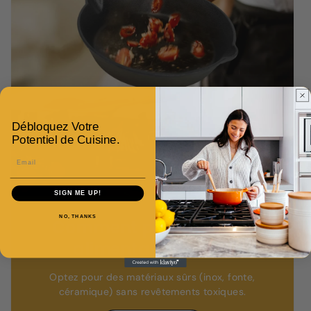
Débloquez Votre
Potentiel de Cuisine.
Email
SIGN ME UP!
NO, THANKS
Comment préparer une
alimentation saine
Optez pour des matériaux sûrs (inox, fonte,
céramique) sans revêtements toxiques.