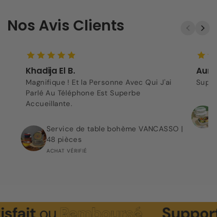
Nos Avis Clients
Khadija El B.
Aurel
Magnifique ! Et la Personne Avec Qui J'ai
Super
Parlé Au Téléphone Est Superbe
Accueillante.
Service de table bohème VANCASSO |
48 pièces
ACHAT VÉRIFIÉ
it
ou
Remboursé
Support
Cli