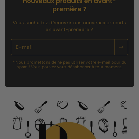
nouveaux produits en avant-
première ?
Vous souhaitez découvrir nos nouveaux produits
en avant-première ?
E-mail
* Nous promettons de ne pas utiliser votre e-mail pour du
spam ! Vous pouvez vous désabonner à tout moment.