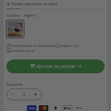
Produit disponible en stock.
Couleur
Argent
24,92 €
Prix
100% Satisfait ou Remboursé
Support 5j/7
habituel
Livraison Suivie
Ajouter au panier
Quantité
Réduire
Augmenter
la
la
Moyens
quantité
quantité