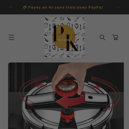
et
🚚 LIV
passer
💳 Payez en 4x sans frais avec PayPal
au
contenu
Panier
Passer aux
informations
produits