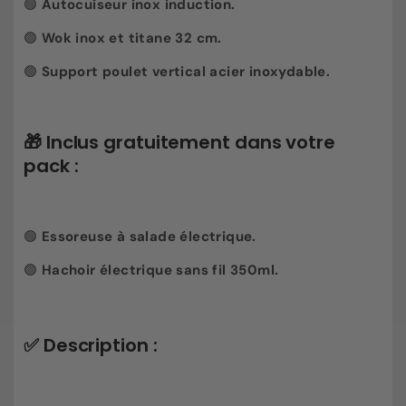
🟢
A
utocuiseur inox induction.
🟢
W
ok inox et titane 32 cm.
🟢
S
upport poulet vertical acier inoxydable.
🎁
Inclus gratuitement dans votre
pack :
🟢
E
ssoreuse à salade électrique.
🟢
H
achoir électrique sans fil 350ml.
✅ Description :