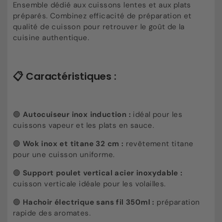
Ensemble dédié aux cuissons lentes et aux plats
préparés. Combinez efficacité de préparation et
qualité de cuisson pour retrouver le goût de la
cuisine authentique.
📋
Caractéristiques :
🟢
A
utocuiseur inox induction :
idéal pour les
cuissons vapeur et les plats en sauce.
🟢
W
ok inox et titane 32 cm :
revêtement titane
pour une cuisson uniforme.
🟢
S
upport poulet vertical acier inoxydable :
cuisson verticale idéale pour les volailles.
🟢
H
achoir électrique sans fil 350ml :
préparation
rapide des aromates.