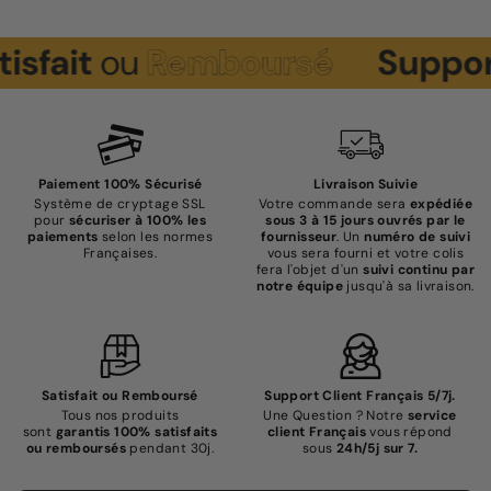
t
ou
Remboursé
Support
Cli
Paiement 100% Sécurisé
Livraison Suivie
Système de cryptage SSL
Votre commande sera
expédiée
pour
sécuriser à 100% les
sous 3 à 15 jours ouvrés par le
paiements
selon les normes
fournisseur
. Un
numéro de suivi
Françaises.
vous sera fourni et votre colis
fera l'objet d'un
suivi continu par
notre équipe
jusqu'à sa livraison.
Satisfait ou Remboursé
Support Client Français 5/7j.
Tous nos produits
Une Question ? Notre
service
sont
garantis 100% satisfaits
client Français
vous répond
ou remboursés
pendant 30j.
sous
24h/5j sur 7.