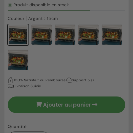
Produit disponible en stock.
Couleur
Argent : 15cm
53,30 €
Prix
habituel
100% Satisfait ou Remboursé
Support 5j/7
Livraison Suivie
Ajouter au panier
Quantité