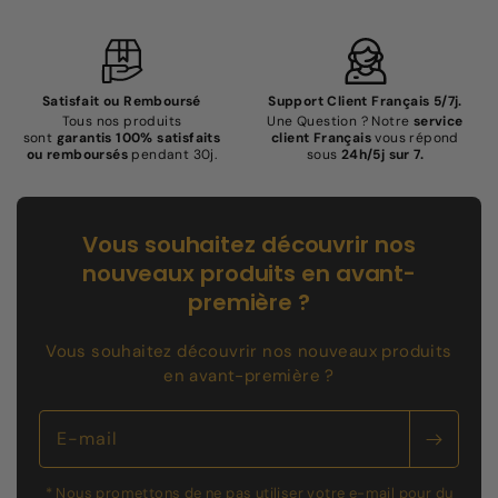
Satisfait ou Remboursé
Support Client Français 5/7j.
Tous nos produits
Une Question ? Notre
service
sont
garantis 100% satisfaits
client Français
vous répond
ou remboursés
pendant 30j.
sous
24h/5j sur 7.
Vous souhaitez découvrir nos
nouveaux produits en avant-
première ?
Vous souhaitez découvrir nos nouveaux produits
en avant-première ?
E-mail
* Nous promettons de ne pas utiliser votre e-mail pour du