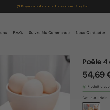
💳 Payez en 4x sans frais avec PayPal
ions
F.A.Q.
Suivre Ma Commande
Nous Contacter
Poêle 4
Produit dispo
Couleur
Noir