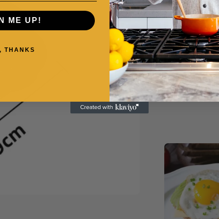
N ME UP!
, THANKS