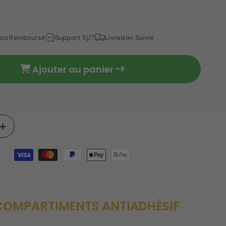
t ou Remboursé
Support 5j/7
Livraison Suivie
Ajouter au panier
Augmenter
la
quantité
de
Poêle
4
ents
compartiments
 COMPARTIMENTS ANTIADHÉSIF
antiadhésif