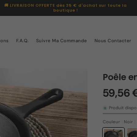
💳 Payez en 4x sans frais avec PayPal
ions
F.A.Q.
Suivre Ma Commande
Nous Contacter
Poêle e
Produit dispo
Couleur
Noir 