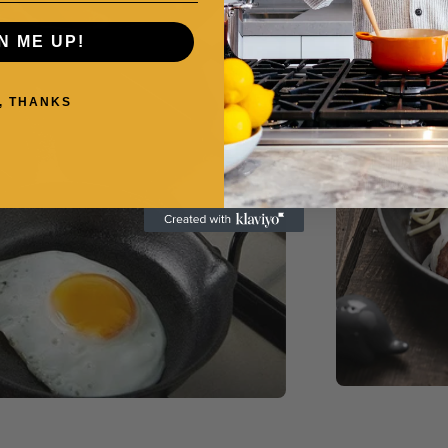
N ME UP!
, THANKS