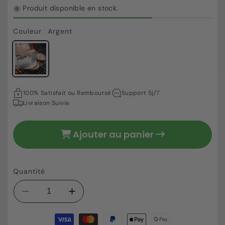
Produit disponible en stock.
Couleur
Argent
36,89 €
Prix
100% Satisfait ou Remboursé
Support 5j/7
habituel
Livraison Suivie
Ajouter au panier
Quantité
Réduire
Augmenter
la
la
Moyens
quantité
quantité