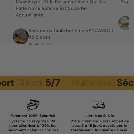
Magnifique ! Et la Personne Avec Qui J'ai
Super
Parlé Au Téléphone Est Superbe
Accueillante.
Service de table bohème VANCASSO |
48 pièces
ACHAT VÉRIFIÉ
lient
5/7
Paiement
Sécurisé
Paiement 100% Sécurisé
Livraison Suivie
Système de cryptage SSL
Votre commande sera
expédiée
pour
sécuriser à 100% les
sous 3 à 15 jours ouvrés par le
paiements
selon les normes
fournisseur
. Un
numéro de suivi