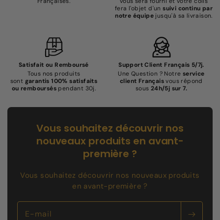
Françaises.
vous sera fourni et votre colis
fera l'objet d'un
suivi continu par
notre équipe
jusqu'à sa livraison.
Satisfait ou Remboursé
Support Client Français 5/7j.
Tous nos produits
Une Question ? Notre
service
sont
garantis 100% satisfaits
client Français
vous répond
ou remboursés
pendant 30j.
sous
24h/5j sur 7.
Vous souhaitez découvrir nos
nouveaux produits en avant-
première ?
Vous souhaitez découvrir nos nouveaux produits
en avant-première ?
E-mail