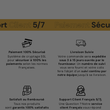
ient
5/7
Paiement
Sécurisé
Paiement 100% Sécurisé
Livraison Suivie
Système de cryptage SSL
Votre commande sera
expédiée
pour
sécuriser à 100% les
sous 3 à 15 jours ouvrés par le
paiements
selon les normes
fournisseur
. Un
numéro de suivi
Françaises.
vous sera fourni et votre colis
fera l'objet d'un
suivi continu par
notre équipe
jusqu'à sa livraison.
Satisfait ou Remboursé
Support Client Français 5/7j.
Tous nos produits
Une Question ? Notre
service
sont
garantis 100% satisfaits
client Français
vous répond