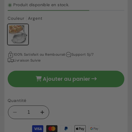
Produit disponible en stock.
Couleur
Argent
28,80 €
Prix
100% Satisfait ou Remboursé
Support 5j/7
habituel
Livraison Suivie
Ajouter au panier
Quantité
Réduire
Augmenter
la
la
Moyens
quantité
quantité