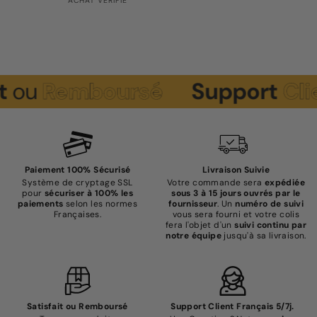
ACHAT VÉRIFIÉ
emboursé
Support
Client
5/
Paiement 100% Sécurisé
Livraison Suivie
Système de cryptage SSL
Votre commande sera
expédiée
pour
sécuriser à 100% les
sous 3 à 15 jours ouvrés par le
paiements
selon les normes
fournisseur
. Un
numéro de suivi
Françaises.
vous sera fourni et votre colis
fera l'objet d'un
suivi continu par
notre équipe
jusqu'à sa livraison.
Satisfait ou Remboursé
Support Client Français 5/7j.