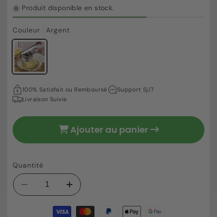
Produit disponible en stock.
Couleur
Argent
45,21 €
Prix
100% Satisfait ou Remboursé
Support 5j/7
habituel
Livraison Suivie
Ajouter au panier
Quantité
Réduire
Augmenter
la
la
Moyens
quantité
quantité