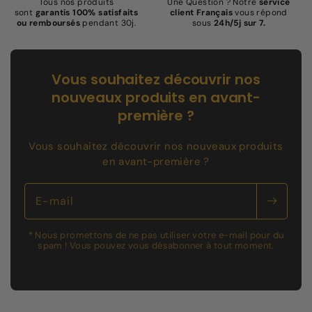
Tous nos produits
Une Question ? Notre
service
sont
garantis 100% satisfaits
client Français
vous répond
ou remboursés
pendant 30j.
sous
24h/5j sur 7.
Vous souhaitez découvrir nos
nouveaux produits en avant-
première ?
Vous souhaitez découvrir nos nouveaux produits
en avant-première ?
E-mail
* Nous promettons de ne pas utiliser votre e-mail pour du
spam ! Vous pouvez vous désabonner à tout moment.