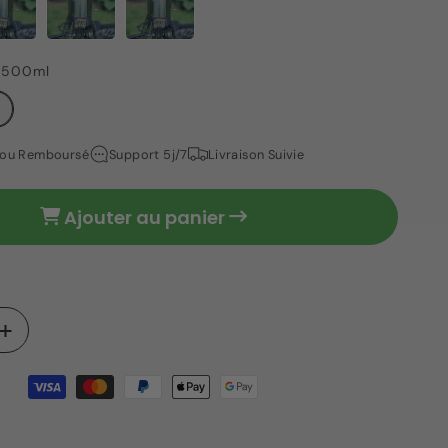
-500ml
t ou Remboursé
Support 5j/7
Livraison Suivie
Ajouter au panier
Augmenter
la
quantité
de
Tasse
camping