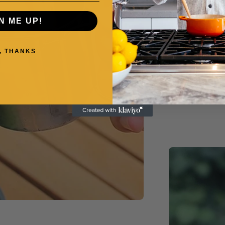
N ME UP!
, THANKS