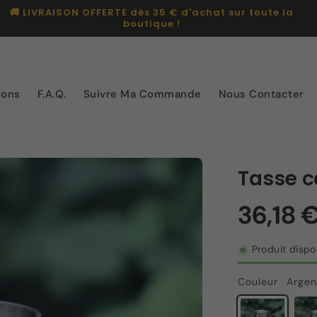
💳 Payez en 4x sans frais avec PayPal
ions
F.A.Q.
Suivre Ma Commande
Nous Contacter
Tasse c
Produit dispo
Couleur
Argen