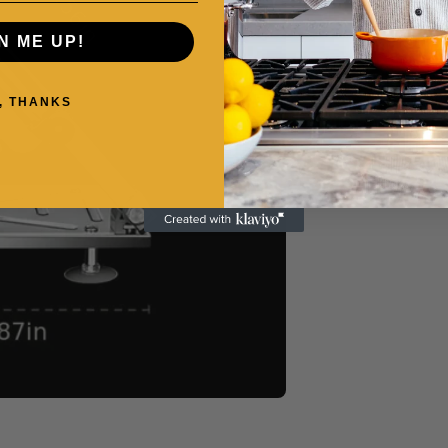
N ME UP!
, THANKS