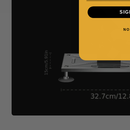
SIG
NO