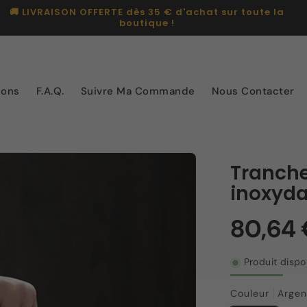
💳 Payez en 4x sans frais avec PayPal
ions
F.A.Q.
Suivre Ma Commande
Nous Contacter
Tranche
inoxyda
Produit dispo
Couleur
Argen