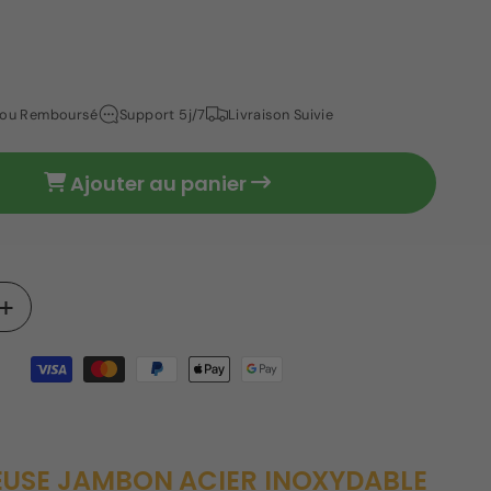
t ou Remboursé
Support 5j/7
Livraison Suivie
Ajouter au panier
Augmenter
la
quantité
de
e
Trancheuse
jambon
acier
USE JAMBON ACIER INOXYDABLE
inoxydable