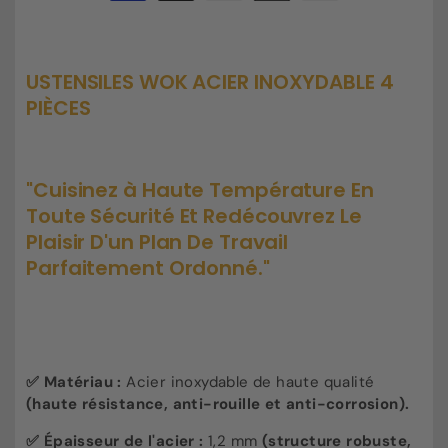
de
de
de
paiement
Ustensiles
Ustensiles
wok
wok
acier
acier
USTENSILES WOK ACIER INOXYDABLE 4
inoxydable
inoxydable
PIÈCES
4
4
pièces
pièces
"Cuisinez à Haute Température En
Toute Sécurité Et Redécouvrez Le
Plaisir D'un Plan De Travail
Parfaitement Ordonné."
✅
Matériau :
Acier inoxydable de haute qualité
(haute résistance, anti-rouille et anti-corrosion).
✅
Épaisseur de l'acier :
1,2 mm
(structure robuste,