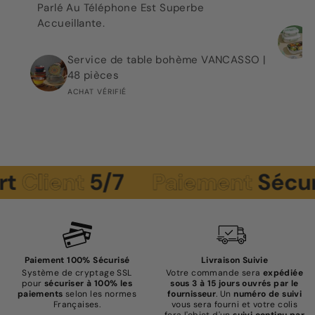
Parlé Au Téléphone Est Superbe
Accueillante.
Service de table bohème VANCASSO |
48 pièces
ACHAT VÉRIFIÉ
ient
5/7
Paiement
Sécurisé
Paiement 100% Sécurisé
Livraison Suivie
Système de cryptage SSL
Votre commande sera
expédiée
pour
sécuriser à 100% les
sous 3 à 15 jours ouvrés par le
paiements
selon les normes
fournisseur
. Un
numéro de suivi
Françaises.
vous sera fourni et votre colis