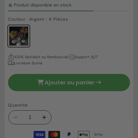
Produit disponible en stock.
Couleur
Argent : 4 Pièces
57,63 €
Prix
100% Satisfait ou Remboursé
Support 5j/7
habituel
Livraison Suivie
Ajouter au panier
Quantité
Réduire
Augmenter
la
la
Moyens
quantité
quantité