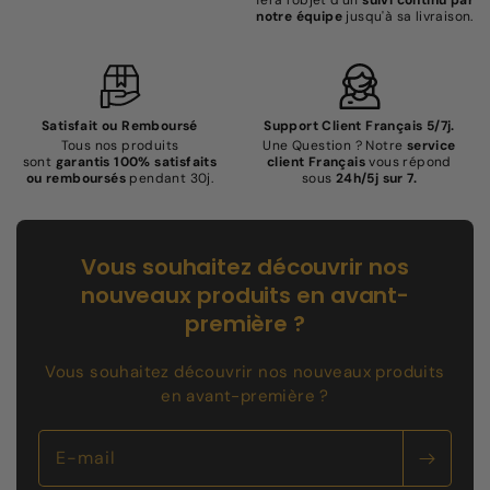
fera l'objet d'un
suivi continu par
notre équipe
jusqu'à sa livraison.
Satisfait ou Remboursé
Support Client Français 5/7j.
Tous nos produits
Une Question ? Notre
service
sont
garantis 100% satisfaits
client Français
vous répond
ou remboursés
pendant 30j.
sous
24h/5j sur 7.
Vous souhaitez découvrir nos
nouveaux produits en avant-
première ?
Vous souhaitez découvrir nos nouveaux produits
en avant-première ?
E-mail