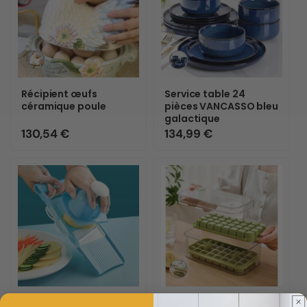
Variante
Variante
épuisée
épuisée
ou
ou
Récipient œufs
Service table 24
indisponible
indisponible
céramique poule
pièces VANCASSO bleu
galactique
Prix
130,54 €
Prix
134,99 €
habituel
habituel
Variante
épuisée
ou
Mandoline cuisine 5
Bac à glaçons double