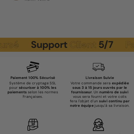
sé
Support
Client
5/7
Pai
Paiement 100% Sécurisé
Livraison Suivie
Système de cryptage SSL
Votre commande sera
expédiée
pour
sécuriser à 100% les
sous 3 à 15 jours ouvrés par le
paiements
selon les normes
fournisseur
. Un
numéro de suivi
Françaises.
vous sera fourni et votre colis
fera l'objet d'un
suivi continu par
notre équipe
jusqu'à sa livraison.