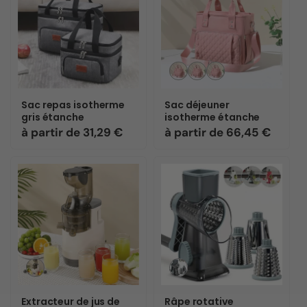
Variante
Variante
Variante
épuisée
épuisée
épuisée
ou
ou
ou
Sac repas isotherme
Sac déjeuner
indisponible
indisponible
indisponible
gris étanche
isotherme étanche
Prix
à partir de 31,29 €
Prix
à partir de 66,45 €
habituel
habituel
Variante
Variante
épuisée
épuisée
ou
ou
Extracteur de jus de
Râpe rotative