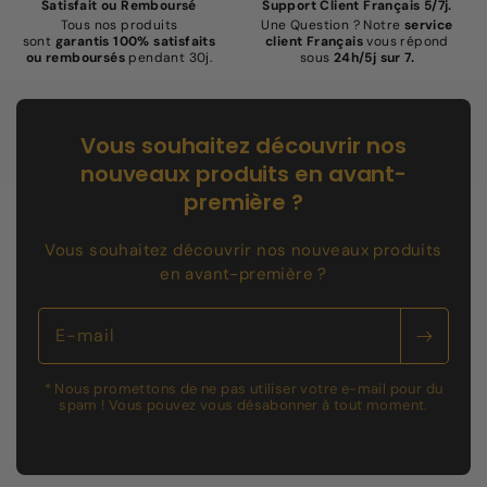
Satisfait ou Remboursé
Support Client Français 5/7j.
Tous nos produits
Une Question ? Notre
service
sont
garantis 100% satisfaits
client Français
vous répond
ou remboursés
pendant 30j.
sous
24h/5j sur 7.
Vous souhaitez découvrir nos
nouveaux produits en avant-
première ?
Vous souhaitez découvrir nos nouveaux produits
en avant-première ?
E-mail
* Nous promettons de ne pas utiliser votre e-mail pour du
spam ! Vous pouvez vous désabonner à tout moment.