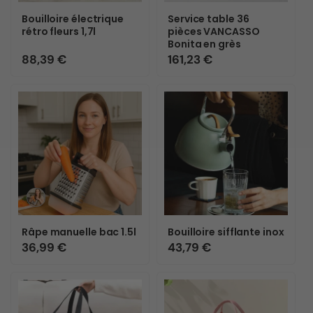
ou
Bouilloire électrique
Service table 36
indisponible
rétro fleurs 1,7l
pièces VANCASSO
Bonita en grès
Prix
88,39 €
Prix
161,23 €
habituel
habituel
Variante
épuisée
ou
Râpe manuelle bac 1.5l
Bouilloire sifflante inox
indisponible
Prix
36,99 €
Prix
43,79 €
habituel
habituel