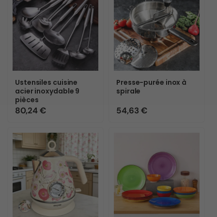
e
c
t
Variante
épuisée
i
ou
Ustensiles cuisine
Presse-purée inox à
indisponible
o
acier inoxydable 9
spirale
pièces
Prix
80,24 €
Prix
54,63 €
n
habituel
habituel
:
Variante
épuisée