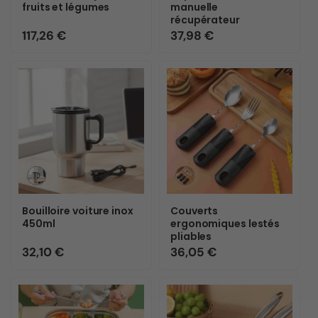
indisponible
indisponible
fruits et légumes
manuelle
récupérateur
Prix
117,26 €
Prix
37,98 €
habituel
habituel
Variante
Variante
épuisée
épuisée
ou
ou
Bouilloire voiture inox
Couverts
indisponible
indisponible
450ml
ergonomiques lestés
pliables
Prix
32,10 €
Prix
36,05 €
habituel
habituel