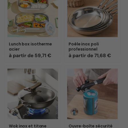
Variante
Variante
épuisée
épuisée
ou
ou
Lunch box isotherme
Poêle inox poli
indisponible
indisponible
acier
professionnel
Prix
à partir de 59,71 €
Prix
à partir de 71,68 €
habituel
habituel
Variante
Variante
épuisée
épuisée
ou
ou
Wok inox et titane
Ouvre-boîte sécurité