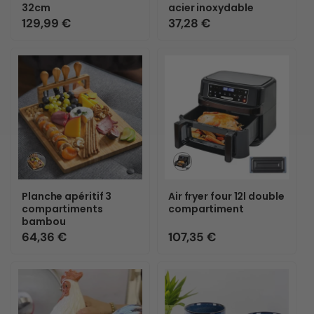
indisponible
indisponible
32cm
acier inoxydable
Prix
129,99 €
Prix
37,28 €
habituel
habituel
Variante
Variante
épuisée
épuisée
ou
ou
Planche apéritif 3
Air fryer four 12l double
indisponible
indisponible
compartiments
compartiment
bambou
Prix
64,36 €
Prix
107,35 €
habituel
habituel