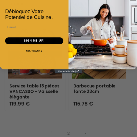
indisponible
lames
couche
Prix
27,84 €
Prix
39,99 €
Débloquez Votre
habituel
habituel
Potentiel de Cuisine.
Email
SIGN ME UP!
NO, THANKS
Variante
Variante
épuisée
épuisée
ou
ou
Service table 18 pièces
Barbecue portable
indisponible
indisponible
VANCASSO - Vaisselle
fonte 23cm
élégante
Prix
119,99 €
Prix
115,78 €
habituel
habituel
1
2